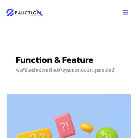
Skip
to
content
Function & Feature
ฟังก์ชันหรือฟีเจอร์ใหม่ล่าสุดของระบบประมูลออนไลน์
How
to
Connect
Line
OA
with